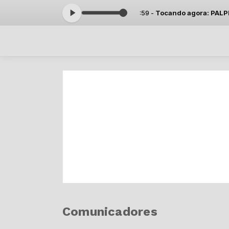
a com Paulinho Maurício das 15:00 às 16:59 -
Tocando agora: PALPIT
Comunicadores