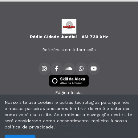
Rádio Cidade Jundiaí - AM 730 kHz
Referência em Informação
Página Inicial
Nosso site usa cookies e outras tecnologias para que nós
Programação
e nossos parceiros possamos lembrar de você e entender
como você usa o site. Ao continuar a navegação neste site
Notícias
será considerado como consentimento implícito à nossa
Fale com a gente
política de privacidade
.
Todos os direitos reservados.
Com a tecnologia