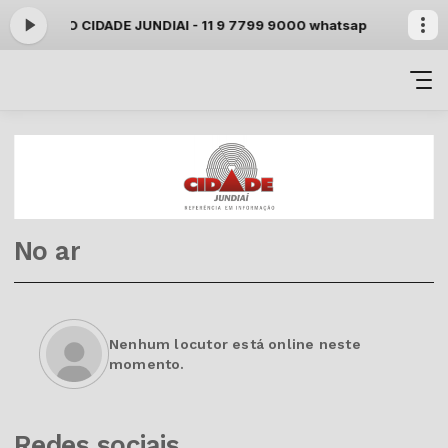
ra: RADIO CIDADE JUNDIAI - 11 9 7799 9000 whatsapp
Cidade na M
No ar
Nenhum locutor está online neste
momento.
Redes sociais