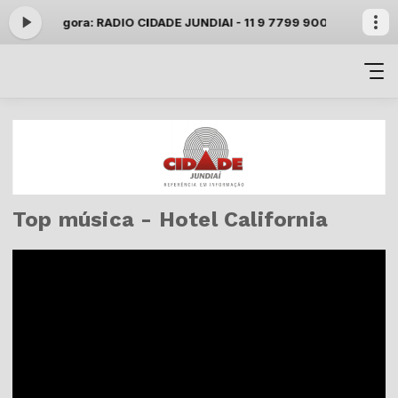
Tocando agora: RADIO CIDADE JUNDIAI - 11 9 7799 9000 whatsapp
Top música - Hotel California